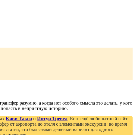
ансфер разумно, а когда нет особого смысла это делать, у кого
не попасть в неприятную историю.
тах
Киви Такси
и
Интуи Тревел
. Есть ещё любопытный сайт
фер от аэропорта до отеля с элементами экскурсии: во время
ния статьи, это был самый дешёвый вариант для одного
о одинаковая.