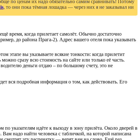
обще по ценам их надо обязательно самим сравнивать! Потому
is
, то они пока тёмная лошадка — через них я не заказывал ни
 ещё время, когда прилетает самолёт. Обычно достаточно
ример, до района Прага-2). Адрес вашего отеля пока указывать
ом этапе вы указываете всякие тонкости: когда прилетит
можно сразу всю стоимость на сайте или только её часть.
водителю деньги отдаю – по большому счету, это не
ет вся подробная информация о том, как действовать. Его
 по указателям идёте к выходу в зону прилёта. Около дверей в
 Вам надо найти человека с табличкой, на которой написана
е смотрят эту распечатку — верят вам на слово. Ещё раз