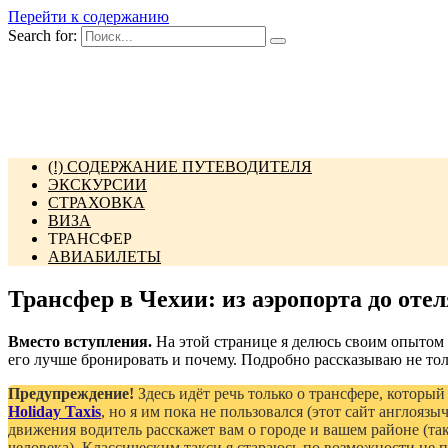
Перейти к содержанию
Search for:
(!) СОДЕРЖАНИЕ ПУТЕВОДИТЕЛЯ
ЭКСКУРСИИ
СТРАХОВКА
ВИЗА
ТРАНСФЕР
АВИАБИЛЕТЫ
Трансфер в Чехии: из аэропорта до отел
Вместо вступления.
На этой странице я делюсь своим опытом ис
его лучше бронировать и почему. Подробно рассказываю не толь
Предупреждение!
Здесь идёт речь только о трансфере, который
Holiday Taxis
, но я им пока не пользовался (этот сайт англоязы
движения водитель расскажет вам о городе и вашем районе (та
человека). Классическим такси я стараюсь по возможности не п