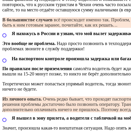
повторюсь, что к русским туристам в Чехии очень часто посы
сайте, то на место отдаёте оставшуюся сумму наличными (в евр
В большинстве случаев
всё происходит именно так. Проблем, 
быть к ним готовым заранее, почитайте, как их решать…
Я нахожусь в России и узнаю, что мой вылет задержива
Это вообще не проблема.
Надо просто позвонить в техподдержк
проблемах звоните в службу поддержки!
На паспортном контроле произошла задержка или багаж
По правилам после приземления
самолёта водитель будет ждат
вышли на 15-20 минут позже, то никто не берёт дополнительно
Теоретически может попасться упрямый водитель, тогда звонит
ничего не будете.
Из личного опыта.
Очень редко бывает, что проходят паспортн
решения проблемы достаточно было позвонить оператору. Тран
дополнительно оплачивать ничего не пришлось. Поэтому всегда
Я вышел в зону прилета, а водителя с табличкой на моё
Значит, произошла какая-то внештатная ситуация. Надо опять ж