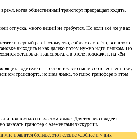
 время, когда общественный транспорт прекращает ходить.
ней отпуска, много вещей не требуется. Но если всё же у вас
летите в первый раз. Потому что, сойдя с самолёта, все плохо
становке выходить и как далеко потом нужно идти пешком. Но
ходятся остановки транспорта, а в отеле подскажут, на чём
орящих водителей – в основном это наши соотечественники,
нном транспорте, не зная языка, то плюс трансфера в этом
 они полностью на русском языке. Для тех, кто владеет
о заказать трансфер с элементами экскурсии.
си
мне нравится больше, этот сервис удобнее и у них