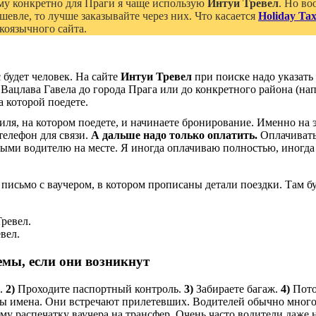
му конкретно для Праги я чаще использую
Интуи Тревел
. Но во
шевле, то лучше заказывайте через них. Что касается
Holiday Tax
скоязычного сайта.
 будет человек. На сайте
Интуи Тревел
при поиске надо указать
 Вацлава Гавела до города Прага или до конкретного района (нап
а которой поедете.
я, на котором поедете, и начинаете бронирование. Именно на эт
 телефон для связи.
А дальше надо только оплатить.
Оплачивать 
ыми водителю на месте. Я иногда оплачиваю полностью, иногда 
исьмо с ваучером, в котором прописаны детали поездки. Там буд
вел.
емы, если они возникнут
.
2)
Проходите паспортный контроль.
3)
Забираете багаж.
4)
Потом
ны имена. Они встречают прилетевших. Водителей обычно много.
у распечатку ваучера на трансфер. Очень часто водители даже н