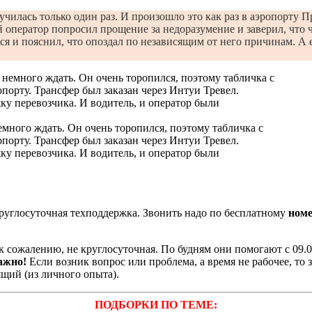
училась только один раз. И произошло это как раз в аэропорту П
 оператор попросил прощение за недоразумение и заверил, что 
лся и пояснил, что опоздал по независящим от него причинам. А 
емного ждать. Он очень торопился, поэтому табличка с
опорту. Трансфер был заказан через Интуи Тревел.
ку перевозчика. И водитель, и оператор были
руглосуточная техподдержка. Звонить надо по бесплатному
номе
 сожалению, не круглосуточная. По будням они помогают с 09.00 д
ажно!
Если возник вопрос или проблема, а время не рабочее, то 
ящий (из личного опыта).
ПОДБОРКИ ПО ТЕМЕ: