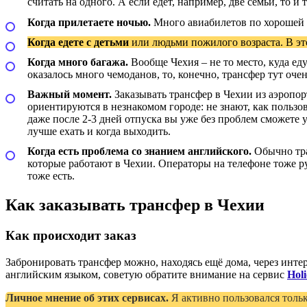
считать на одного. А если едет, например, две семьи, то 
Когда прилетаете ночью.
Много авиабилетов по хорошей с
Когда едете с детьми
или людьми пожилого возраста. В эт
Когда много багажа.
Вообще Чехия – не то место, куда еду
оказалось много чемоданов, то, конечно, трансфер тут оче
Важный момент.
Заказывать трансфер в Чехии из аэропорта
ориентируются в незнакомом городе: не знают, как пользо
даже после 2-3 дней отпуска вы уже без проблем сможете уе
лучше ехать и когда выходить.
Когда есть проблема со знанием английского.
Обычно тра
которые работают в Чехии. Операторы на телефоне тоже ру
тоже есть.
Как заказывать трансфер в Чехии
Как происходит заказ
Забронировать трансфер можно, находясь ещё дома, через инт
английским языком, советую обратите внимание на сервис
Holi
Личное мнение об этих сервисах.
Я активно пользовался толь