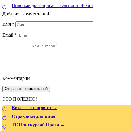
Пиво как достопримечательность Чехии
Добавить комментарий
Имя
*
Email
*
Комментарий
ЭТО ПОЛЕЗНО!
Виза — это просто →
Страховки для визы →
ТОП экскурсий Праги →