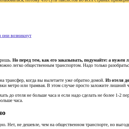
и они возникнут
оришь.
Но перед тем, как его заказывать, подумайте: а нужен 
я можно легко общественным транспортом. Надо только разобраться
на трансфер, когда вы вылетаете уже обратно домой.
Из отеля д
овки метро или трамвая. В этом случае просто заложите лишний ч
хать до отеля не больше часа и если надо сделать не более 1-2 пе
больше часа.
но
но. Нет, не дешевле, чем на общественном транспорте, но выгодн