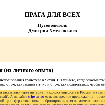
ПРАГА ДЛЯ ВСЕХ
Путеводитель
Дмитрия Хмелевского
я (из личного опыта)
пользования трансфера в Чехии. Вы узнаете, когда заказывать тр
ко о том, как заказывать, но и о том, как пользоваться, чтобы 
 я заказываю через интернет, находясь ещё дома в России, на сай
чный). А на сайте
tripster.ru
есть интересное предложение – транс
кой трансфер я тоже пока не бронировал, хотя на момент написа
ользоваться, потому что суть таксистов во всех странах примерн