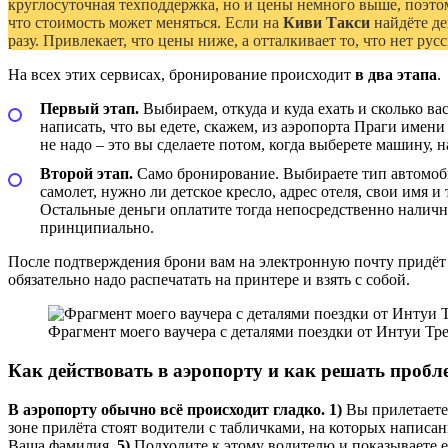
круглосуточная техподдержка, но и цены немного выше, поэто
что стоимость может меняться. Если на
Киви Такси
найдёте де
разу. Привлекает, что цены ниже, а отталкивает то, что нет рус
На всех этих сервисах, бронирование происходит
в два этапа
.
Первый этап.
Выбираем, откуда и куда ехать и сколько вас
написать, что вы едете, скажем, из аэропорта Праги имени
не надо – это вы сделаете потом, когда выберете машину, н
Второй этап.
Само бронирование. Выбираете тип автомобил
самолет, нужно ли детское кресло, адрес отеля, свои имя и
Остальные деньги оплатите тогда непосредственно наличн
принципиально.
После подтверждения брони вам на электронную почту придёт п
обязательно надо распечатать на принтере и взять с собой.
Фрагмент моего ваучера с деталями поездки от Интуи Тре
Как действовать в аэропорту и как решать пробл
В аэропорту обычно всё происходит гладко.
1)
Вы прилетаете
зоне прилёта стоят водители с табличками, на которых написа
Ваша фамилия.
5)
Подходите к этому водителю и показываете ем