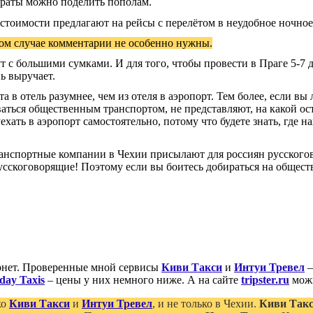
и траты можно поделить пополам.
тоимости предлагают на рейсы с перелётом в неудобное ночное
ом случае комментарии не особенно нужны.
т с большими сумками. И для того, чтобы провести в Праге 5-7 д
нь выручает.
 в отель разумнее, чем из отеля в аэропорт. Тем более, если вы 
ваться общественным транспортом, не представляют, на какой о
хать в аэропорт самостоятельно, потому что будете знать, где на
нспортные компании в Чехии присылают для россиян русскогов
сскоговорящие! Поэтому если вы боитесь добираться на обществе
ернет. Проверенные мной сервисы
Киви Такси
и
Интуи Тревел
–
day Taxis
– цены у них немного ниже. А на сайте
tripster.ru
можн
ко
Киви Такси
и
Интуи Тревел
, и не только в Чехии.
Киви Так