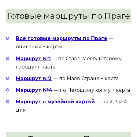
Готовые маршруты по Праге
Все готовые маршруты по Праге
—
описания + карты
Маршрут №1
— по Старе-Месту (Старому
городу) + карта
Маршрут №2
— по Мало Стране + карта
Маршрут №4
— по Петршину холму + карта
Маршрут с музейной картой
— на 2, 3 и 4
дня