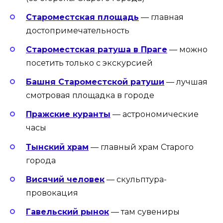
Староместская площадь
— главная
достопримечательность
Староместская ратуша в Праге
— можно
посетить только с экскурсией
Башня Староместской ратуши
— лучшая
смотровая площадка в городе
Пражские куранты
— астрономические
часы
Тынский храм
— главный храм Старого
города
Висячий человек
— скульптура-
провокация
Гавельский рынок
— там сувениры