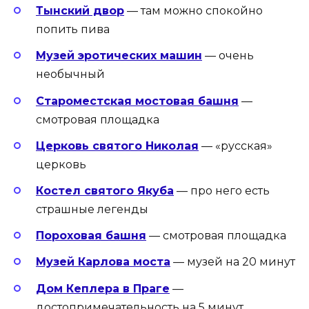
Тынский двор
— там можно спокойно
попить пива
Музей эротических машин
— очень
необычный
Староместская мостовая башня
—
смотровая площадка
Церковь святого Николая
— «русская»
церковь
Костел святого Якуба
— про него есть
страшные легенды
Пороховая башня
— смотровая площадка
Музей Карлова моста
— музей на 20 минут
Дом Кеплера в Праге
—
достопримечательность на 5 минут