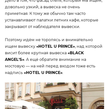
Дело в том, что фасад отеля, который мы ищем,
довольно узкий, а вывеска не очень
приметная. К тому же обычно там часто
устанавливают палатки летних кафе, которые
закрывают от наблюдателя вывески.
Поэтому идём не торопясь и внимательно
ищем вывеску
«HOTEL U PRINCE»
, над которой
висит более крупная вывеска
«BLACK
ANGEL’S»
. А ещё обратите внимание на
мостовую — на ней перед входом тоже есть
надпись
«HOTEL U PRINCE»
.