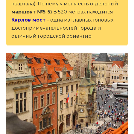
квартала). По нему у меня есть отдельный
маршрут №5
.
5)
В 520 метрах находится
Карлов мост
– одна из главных топовых
достопримечательностей города и
отличный городской ориентир.