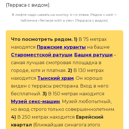
В лифте надо нажать на кнопку 4-го этажа. Рядом с ней —
табличка «Terracce with a viev» (Терраса с видом).
Что посмотреть рядом.
1)
В 75 метрах
находятся
Пражские куранты
на башне
Староместской ратуши
.
Башня ратуши
–
самая лучшая смотровая площадка в
городе, хотя и платная.
2)
В 130 метрах
находится
Тынский храм
. Он хорошо
виден с террасы ресторана. Вход в него
бесплатный.
3)
В 150 метрах находится
Музей секс-машин
. Музей любопытный,
но вход строго только совершеннолетним.
4)
В 250 метрах находится
Еврейский
квартал
(ближайшая синагога этого