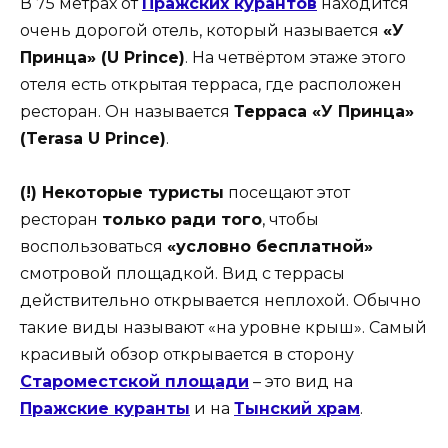
В 75 метрах от
Пражских курантов
находится
очень дорогой отель, который называется
«У
Принца» (U Prince)
. На четвёртом этаже этого
отеля есть открытая терраса, где расположен
ресторан. Он называется
Терраса «У Принца»
(Terasa U Prince)
.
(!) Некоторые туристы
посещают этот
ресторан
только ради того
, чтобы
воспользоваться
«условно бесплатной»
смотровой площадкой. Вид с террасы
действительно открывается неплохой. Обычно
такие виды называют «на уровне крыш». Самый
красивый обзор открывается в сторону
Староместской площади
– это вид на
Пражские куранты
и на
Тынский храм
.