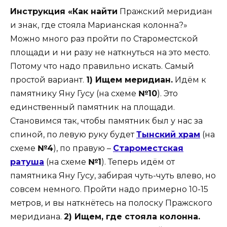
Инструкция «Как найти
Пражский меридиан
и знак, где стояла Марианская колонна?»
Можно много раз пройти по Староместской
площади и ни разу не наткнуться на это место.
Потому что надо правильно искать. Самый
простой вариант.
1) Ищем меридиан.
Идём к
памятнику Яну Гусу (на схеме
№10
). Это
единственный памятник на площади.
Становимся так, чтобы памятник был у нас за
спиной, по левую руку будет
Тынский храм
(на
схеме
№4
), по правую –
Староместская
ратуша
(на схеме
№1
). Теперь идём от
памятника Яну Гусу, забирая чуть-чуть влево, но
совсем немного. Пройти надо примерно 10-15
метров, и вы наткнётесь на полоску Пражского
меридиана.
2) Ищем, где стояла колонна.