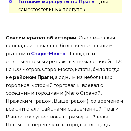
Готовые маршруты по Праге
– для
самостоятельных прогулок
Совсем кратко об истории.
Староместская
площадь изначально была очень большим
рынком в
Старе-Место
. Площадь и в
современном мире кажется немаленькой – 120
на 100 метров. Старе-Место, кстати, было тогда
не
районом Праги
, а одним из небольших
городков, который торговал и воевал с
соседними городками (Мало Страной,
Пражским градом, Вышеградом): со временем
все они стали районами современной Праги.
Рынок просуществовал примерно 2 века.
Потом его перенесли за город, а площадь