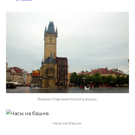
Башня Староместской ратуши.
Часы на башне.