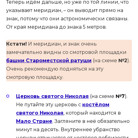
Теперь идём дальше, но уже по той линии, что
указывает меридиан, – он выводит прямо на
знак, потому что они астрономически связаны.
От края меридиана до знака 5 метров.
Кстати!
И меридиан, и знак очень
замечательно видны со смотровой площадки
башни Староместской ратуши
(на схеме
№2
).
Очень рекомендую подняться на эту
смотровую площадку.
Церковь святого Николая
(на схеме
№7
).
Не путайте эту церковь с
костёлом
святого Николая
, который находится в
Мало Стране
. Загляните в неё обязательно
минут на десять. Внутреннее убранство
церкви отличается от костёлов поблизости.