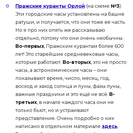
Пражские куранты Орлой
(на схеме
№3
).
Эти городские часы установлены на башне
ратуши, и получается, что они тоже её часть.
Но я про них опять же рассказываю
отдельно, потому что они очень необычны.
Во-первых
, Пражским курантам более 600
лет! Это старейшие средневековые часы,
которые работают.
Во-вторых
, это не просто
часы, а астрономические часы – они
показывают время, число, месяц, год,
восход и заход солнца и луны, фазы луны,
важные праздники и это ещё не всё.
В-
третьих
, в начале каждого часа они не
только бьют, но и устраивают
представление. Очень подробно о них
написано в отдельном материале
здесь
.