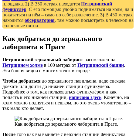
площадка.
2)
В 350 метрах находится
Петршинский
фуникулёр
. С его помощью удобно подниматься на холм, да и
покататься на нём – само по себе развлечение.
3)
В 450 метрах
находится
обсерватория
, там можно посмотреть в телескоп на
солнечные пятна.
Как добраться до зеркального
лабиринта в Праге
Петршинский зеркальный лабиринт
расположен на
Петршином холме
в 100 метрах от
Петршинской башни
.
Эта башня видна с многих точек в городе.
Чтобы добраться
до зеркального павильона, надо сначала
доехать или дойти до нижней станции фуникулёра.
Подробнее о том, как пользоваться фуникулёром и как
попасть к его нижней станции,
написано здесь
. Конечно, на
холм можно подняться и пешком, но это очень утомительно –
так мало кто делает.
Как добраться до зеркального лабиринта в Праге.
После
того как вы выйдете с верхней станции фуникулёра,