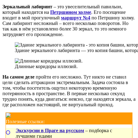
Зеркальный лабиринт
– это увеселительный павильон,
который находится на
Петршином холме
. Его посещение
входит в мой прогулочный
маршрут №4
по Петршину холму.
Сам лабиринт несложный – всего несколько поворотов. Но
так как в нём установлено более 30 зеркал, то это немного
затрудняет его прохождение.
Здание зеркального лабиринта — это копия башни, котора
Длинные коридоры иллюзий.
На самом деле
пройти его несложно. Тут никто не ставил
цели сделать аттракцион экстремальным. Задача состояла в
том, чтобы посетитель ощутил некоторую временную
потерянность в пространстве. В первые несколько секунд
трудно понять, куда двигаться: неясно, где находятся зеркала, а
где расположен настоящий, не виртуальный проход.
Полезные ссылки:
Экскурсии в Праге на русском
– подборка с
лучшими гидами