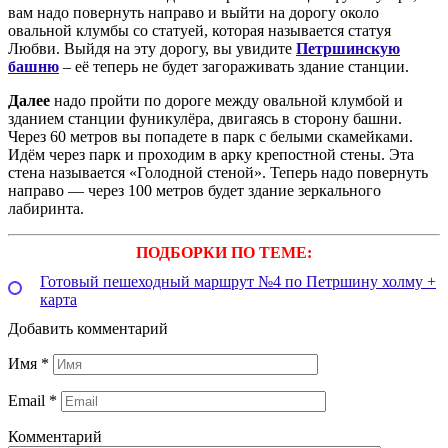
вам надо повернуть направо и выйти на дорогу около
овальной клумбы со статуей, которая называется статуя
Любви. Выйдя на эту дорогу, вы увидите
Петршинскую
башню
– её теперь не будет загораживать здание станции.
Далее
надо пройти по дороге между овальной клумбой и
зданием станции фуникулёра, двигаясь в сторону башни.
Через 60 метров вы попадете в парк с белыми скамейками.
Идём через парк и проходим в арку крепостной стены. Эта
стена называется «Голодной стеной». Теперь надо повернуть
направо — через 100 метров будет здание зеркального
лабиринта.
ПОДБОРКИ ПО ТЕМЕ:
Готовый пешеходный маршрут №4 по Петршину холму +
карта
Добавить комментарий
Имя
*
Email
*
Комментарий