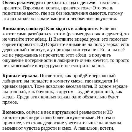
Очень рекомендую
приходить сюда
с детьми
– им очень
нравится. Взрослым, кстати, нравится тоже. Это очень
позитивное место, где все без исключения смеются, потому
что испытывают яркие эмоции и необычные ощущения.
Внимание, спойлер! Как ходить в лабиринте.
Если вы
хотите сами разобраться в этом (рекомендую так и сделать), то
не читайте этот абзац.
1)
Вытяните вперед руки: это помогает
сориентироваться.
2)
Обратите внимание на пол: у зеркал есть
деревянный плинтус, а у прохода плинтуса нет. Если вы всё
же не удержались и прочитали этот абзац, а получить
ощущение потерянности в лабиринте очень хочется, то просто
не вытягивайте вперед руки и не смотрите на пол.
Кривые зеркала.
После того, как пройдёте зеркальный
лабиринт, вы попадёте в комнату смеха, где находятся 14
кривых зеркал. Тоже довольно веселая затея. В одном зеркале
вы толстый, как бочонок, в другом – худой и длинный, как
жердь. Среди этих кривых зеркал одно обязательно будет
прямое.
Возможно
, сейчас в век виртуальной реальности и 3D
кинотеатров люди стали более искушенными. Но тем и
приятнее, что столь дедовские увеселительные павильоны
вызывают чувства радости и смех. А павильон, кстати,