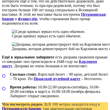
интересен ещё и тем, что он действительно дедовский, даже
если быть точным, то пра-пра-дедовский, потому что был
построен больше 100 лет назад специально к Всемирной
выставке. К этой же выставке была построена
Петршинская
башня
и
фуникулёр
, чтобы горожанам было проще
подниматься на холм.
Среди кривых зеркал есть одно обычное.
Диорама, которая демонстрирует бой на Карловом мосту 
Ещё в зеркальном лабиринте
есть диорама сражения пражан
со шведами: оно происходило в 1648 году на
Карловом
мосту
. Диорама не очень большая и не впечатляет.
Сколько стоит.
Взрослый билет – 90 крон, детский билет
– 70 крон. По
Пражской музейной карте
– бесплатно.
Время работы:
10.00-22.00 (апрель-сентябрь), 10.00-
20.00 (октябрь и март) и 10.00-18.00 (ноябрь-февраль).
Лабиринт открыт ежедневно.
Что посмотреть рядом.
1)
В 100 метрах находится вход в
Петршинскую башню
, там замечательная смотровая